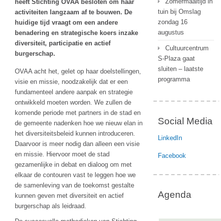
Zomermaaltijd in
heeft Stichting OVAA besloten om haar
tuin bij Omslag
activiteiten langzaam af te bouwen. De
zondag 16
huidige tijd vraagt om een andere
augustus
benadering en strategische koers inzake
diversiteit, participatie en actief
Cultuurcentrum
burgerschap.
S-Plaza gaat
sluiten – laatste
OVAA acht het, gelet op haar doelstellingen,
programma
visie en missie, noodzakelijk dat er een
fundamenteel andere aanpak en strategie
ontwikkeld moeten worden. We zullen de
komende periode met partners in de stad en
Social Media
de gemeente nadenken hoe we nieuw elan in
het diversiteitsbeleid kunnen introduceren.
LinkedIn
Daarvoor is meer nodig dan alleen een visie
en missie. Hiervoor moet de stad
Facebook
gezamenlijke in debat en dialoog om met
elkaar de contouren vast te leggen hoe we
de samenleving van de toekomst gestalte
Agenda
kunnen geven met diversiteit en actief
burgerschap als leidraad.