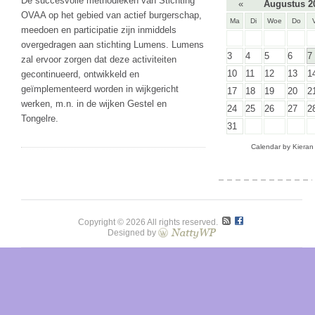
De succesvolle methodieken van Stichting
«
Augustus 2
OVAA op het gebied van actief burgerschap,
Ma
Di
Woe
Do
meedoen en participatie zijn inmiddels
overgedragen aan stichting Lumens. Lumens
3
4
5
6
7
zal ervoor zorgen dat deze activiteiten
10
11
12
13
1
gecontinueerd, ontwikkeld en
geïmplementeerd worden in wijkgericht
17
18
19
20
2
werken, m.n. in de wijken Gestel en
24
25
26
27
2
Tongelre.
31
Calendar by
Kieran
Copyright © 2026 All rights reserved.
Designed by