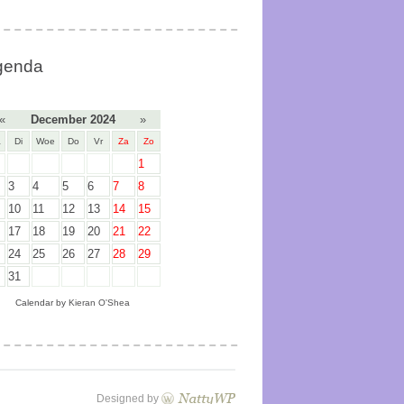
genda
«
December 2024
»
a
Di
Woe
Do
Vr
Za
Zo
1
3
4
5
6
7
8
10
11
12
13
14
15
17
18
19
20
21
22
24
25
26
27
28
29
31
Calendar by
Kieran O'Shea
Designed by