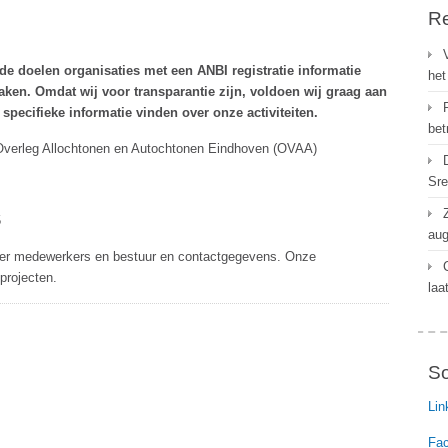
Re
ede doelen organisaties met een ANBI registratie informatie
het
maken. Omdat wij voor transparantie zijn, voldoen wij graag aan
specifieke informatie vinden over onze activiteiten.
bet
Allochtonen en Autochtonen Eindhoven (OVAA)
Sre
5
aug
onder medewerkers en bestuur en contactgegevens. Onze
projecten.
laa
So
Lin
Fa