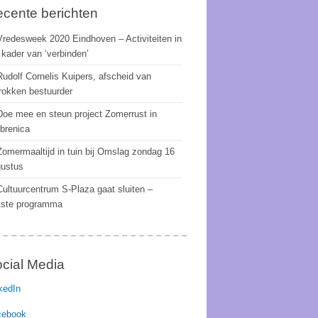
cente berichten
Vredesweek 2020 Eindhoven – Activiteiten in
 kader van ‘verbinden’
Rudolf Cornelis Kuipers, afscheid van
rokken bestuurder
Doe mee en steun project Zomerrust in
brenica
Zomermaaltijd in tuin bij Omslag zondag 16
ustus
Cultuurcentrum S-Plaza gaat sluiten –
tste programma
cial Media
kedIn
cebook