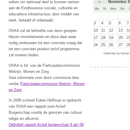
«
November 2
reiken om optimaal deel te kunnen nemen
aan de Eindhovense sociale, culturele en
Ma
Di
Woe
Do
educatieve infrastructuur, door middel van
werk, betaald of onbetaald.
3
4
5
6
7
10
11
12
13
1
OVAA zal de behoefte van deze groepen
blijven inventariseren en deze daar waar
17
18
19
20
2
nodig ombouwen tot een concrete vraag dat
24
25
26
27
2
tot een concreet product en/of programma
Calendar by
Kieran
zal moeten leiden.
OVAA is lid van de Participatiecommissie
Welzijn, Wonen en Zorg.
Voor informatie over deze commissie lees
verder
Participatiecommissie Welzijn, Wonen
en Zorg
In 2008 schreef Edwin Hoffman in opdracht
van OVAA een rapport over Actief
Burgerschap voorbij de grenzen van cultuur,
religie en afkomst.
Definitief rapport Actief burgerschap 9 apr 08