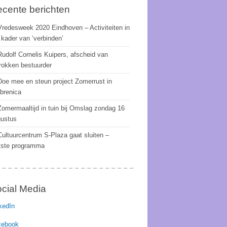
cente berichten
Vredesweek 2020 Eindhoven – Activiteiten in
 kader van ‘verbinden’
Rudolf Cornelis Kuipers, afscheid van
rokken bestuurder
Doe mee en steun project Zomerrust in
brenica
Zomermaaltijd in tuin bij Omslag zondag 16
ustus
Cultuurcentrum S-Plaza gaat sluiten –
tste programma
cial Media
kedIn
cebook