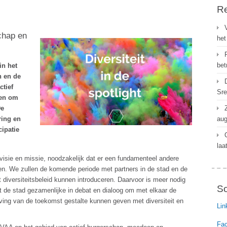
Re
schap en
het
bet
in het
n en de
ctief
Sre
ten om
De
ring en
aug
cipatie
laa
 visie en missie, noodzakelijk dat er een fundamenteel andere
n. We zullen de komende periode met partners in de stad en de
diversiteitsbeleid kunnen introduceren. Daarvoor is meer nodig
So
t de stad gezamenlijke in debat en dialoog om met elkaar de
ing van de toekomst gestalte kunnen geven met diversiteit en
Lin
Fa