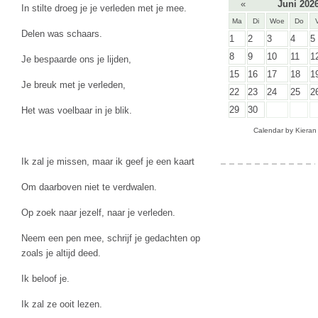
«
Juni 202
In stilte droeg je je verleden met je mee.
Ma
Di
Woe
Do
Delen was schaars.
1
2
3
4
5
8
9
10
11
1
Je bespaarde ons je lijden,
15
16
17
18
1
Je breuk met je verleden,
22
23
24
25
2
29
30
Het was voelbaar in je blik.
Calendar by
Kieran
Ik zal je missen, maar ik geef je een kaart
Om daarboven niet te verdwalen.
Op zoek naar jezelf, naar je verleden.
Neem een pen mee, schrijf je gedachten op
zoals je altijd deed.
Ik beloof je.
Ik zal ze ooit lezen.