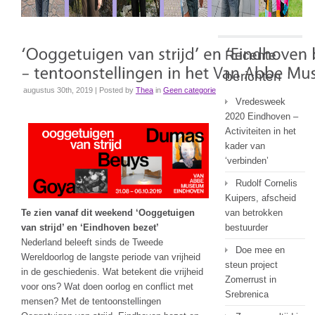
Recente
berichten
augustus 30th, 2019 | Posted by
Thea
in
Geen categorie
Vredesweek
2020 Eindhoven –
Activiteiten in het
kader van
‘verbinden’
Rudolf Cornelis
Kuipers, afscheid
Te zien vanaf dit weekend ‘Ooggetuigen
van betrokken
van strijd’ en ‘Eindhoven bezet’
bestuurder
Nederland beleeft sinds de Tweede
Doe mee en
Wereldoorlog de langste periode van vrijheid
steun project
in de geschiedenis. Wat betekent die vrijheid
Zomerrust in
voor ons? Wat doen oorlog en conflict met
Srebrenica
mensen? Met de tentoonstellingen