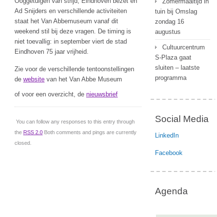
Ooggetuigen van strijd, Eindhoven bezet en
Zomermaaltijd in
Ad Snijders en verschillende activiteiten
tuin bij Omslag
staat het Van Abbemuseum vanaf dit
zondag 16
weekend stil bij deze vragen. De timing is
augustus
niet toevallig: in september viert de stad
Cultuurcentrum
Eindhoven 75 jaar vrijheid.
S-Plaza gaat
sluiten – laatste
Zie voor de verschillende tentoonstellingen
programma
de
website
van het Van Abbe Museum
of voor een overzicht, de
nieuwsbrief
Social Media
You can follow any responses to this entry through
the
RSS 2.0
Both comments and pings are currently
LinkedIn
closed.
Facebook
Agenda