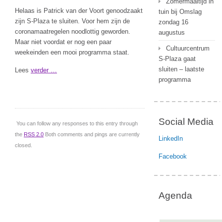
Zomermaaltijd in
Helaas is Patrick van der Voort genoodzaakt
tuin bij Omslag
zijn S-Plaza te sluiten. Voor hem zijn de
zondag 16
coronamaatregelen noodlottig geworden.
augustus
Maar niet voordat er nog een paar
Cultuurcentrum
weekeinden een mooi programma staat.
S-Plaza gaat
sluiten – laatste
Lees
verder …
programma
Social Media
You can follow any responses to this entry through
the
RSS 2.0
Both comments and pings are currently
LinkedIn
closed.
Facebook
Agenda