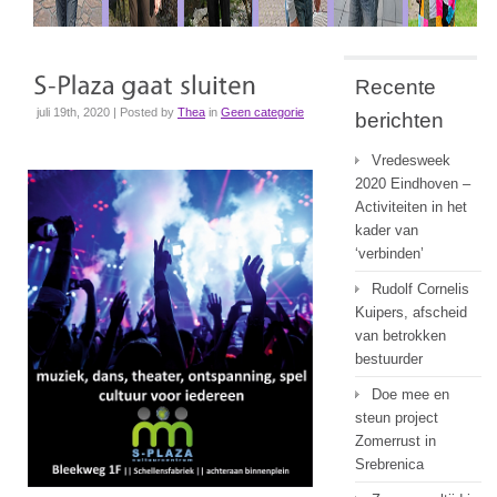
Recente
juli 19th, 2020 | Posted by
Thea
in
Geen categorie
berichten
Vredesweek
2020 Eindhoven –
Activiteiten in het
kader van
‘verbinden’
Rudolf Cornelis
Kuipers, afscheid
van betrokken
bestuurder
Doe mee en
steun project
Zomerrust in
Srebrenica